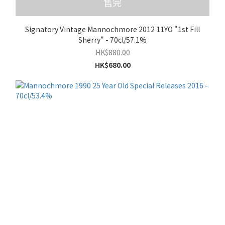
售完
Signatory Vintage Mannochmore 2012 11YO "1st Fill
Sherry" - 70cl/57.1%
HK$880.00
HK$680.00