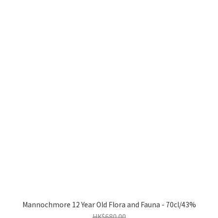
Mannochmore 12 Year Old Flora and Fauna - 70cl/43%
HK$680.00