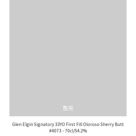
售完
Glen Elgin Signatory 33YO First Fill Oloroso Sherry Butt
#4073 - 70cl/54.2%