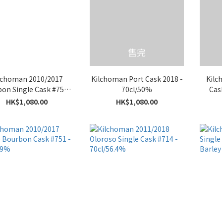
售完
lchoman 2010/2017
Kilchoman Port Cask 2018 -
Kilc
on Single Cask #752 -
70cl/50%
Cas
70cl/58.8%
HK$1,080.00
HK$1,080.00