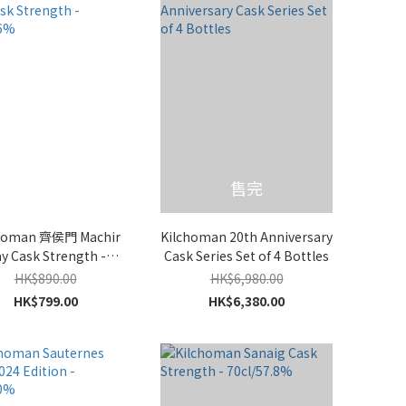
售完
choman 齊侯門 Machir
Kilchoman 20th Anniversary
y Cask Strength -
Cask Series Set of 4 Bottles
70cl/46%
HK$890.00
HK$6,980.00
HK$799.00
HK$6,380.00