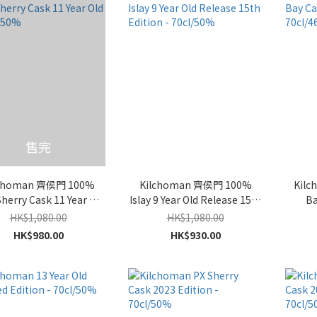
售完
lchoman 齊侯門 100%
Kilchoman 齊侯門 100%
Kil
Sherry Cask 11 Year Old
Islay 9 Year Old Release 15th
Ba
- 70cl/50%
Edition - 70cl/50%
HK$1,080.00
HK$1,080.00
HK$980.00
HK$930.00