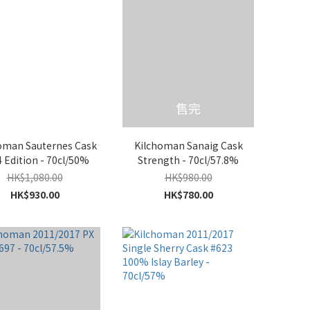
售完
oman Sauternes Cask
Kilchoman Sanaig Cask
 Edition - 70cl/50%
Strength - 70cl/57.8%
HK$1,080.00
HK$980.00
HK$930.00
HK$780.00