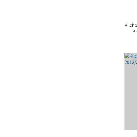
Kilch
Bo