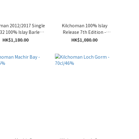
man 2012/2017 Single
Kilchoman 100% Islay
32 100% Islay Barley -
Release 7th Edition -
70cl/57.9%
70cl/50%
HK$1,180.00
HK$1,080.00