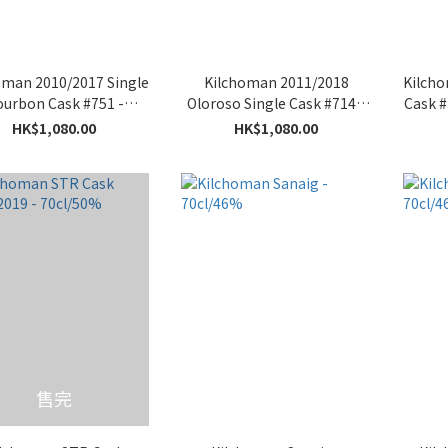
oman 2010/2017 Single
Kilchoman 2011/2018
Kilcho
urbon Cask #751 -
Oloroso Single Cask #714 -
Cask #
70cl/59%
70cl/56.4%
HK$1,080.00
HK$1,080.00
售完