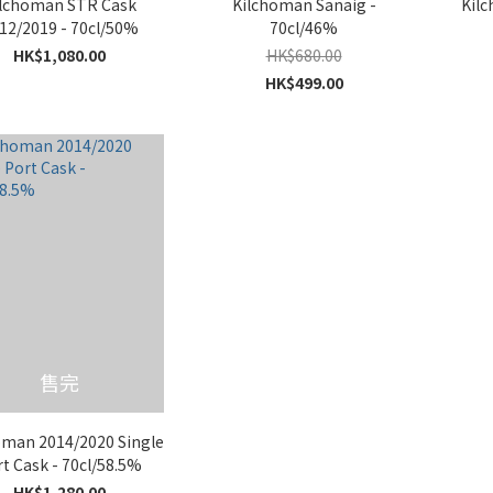
lchoman STR Cask
Kilchoman Sanaig -
Kilc
12/2019 - 70cl/50%
70cl/46%
HK$1,080.00
HK$680.00
HK$499.00
售完
oman 2014/2020 Single
t Cask - 70cl/58.5%
HK$1,280.00