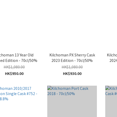
lchoman 13 Year Old
Kilchoman PX Sherry Cask
Kilch
ed Edition - 70cl/50%
2023 Edition - 70cl/50%
2024
HK$1,080.00
HK$1,080.00
HK$950.00
HK$930.00