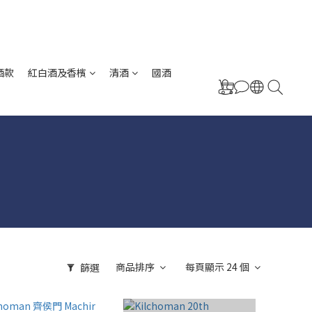
酒款
紅白酒及香檳
清酒
國酒
商品排序
每頁顯示 24 個
篩選