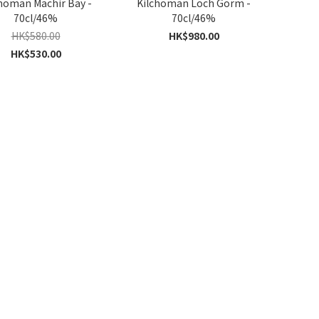
homan Machir Bay -
Kilchoman Loch Gorm -
70cl/46%
70cl/46%
HK$580.00
HK$980.00
HK$530.00