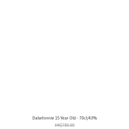
Dalwhinnie 15 Year Old - 70cl/43%
HK$780.00