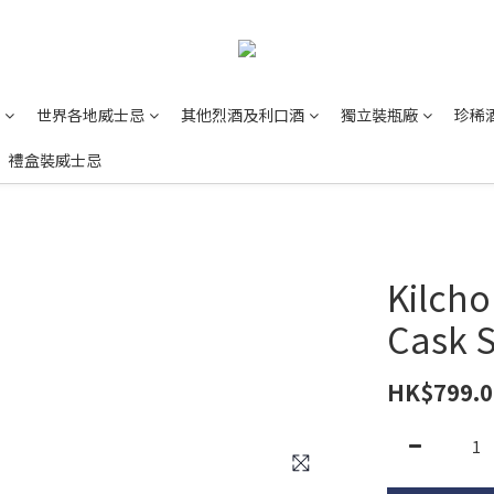
世界各地威士忌
其他烈酒及利口酒
獨立裝瓶廠
珍稀
禮盒裝威士忌
Kilch
Cask S
HK$799.0