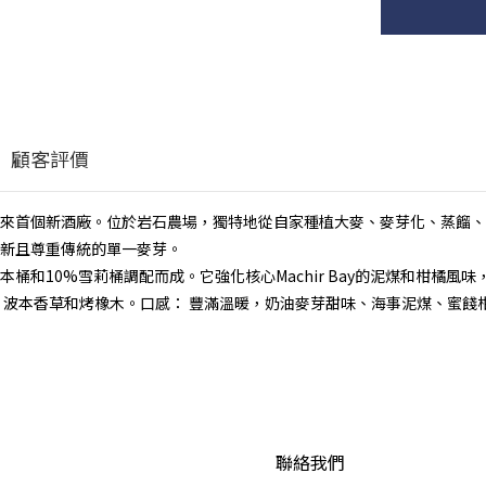
顧客評價
24年來首個新酒廠。位於岩石農場，獨特地從自家種植大麥、麥芽化、蒸餾
新且尊重傳統的單一麥芽。
，由90%波本桶和10%雪莉桶調配而成。它強化核心Machir Bay的泥煤和
、波本香草和烤橡木。口感： 豐滿溫暖，奶油麥芽甜味、海事泥煤、蜜餞
聯絡我們