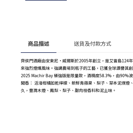
商品描述
送貨及付款方式
齊侯門酒廠由安東尼·威爾斯於2005年創立，是艾雷島1
來強烈煙燻風味。強調農場到瓶子的工藝，已獲全球讚譽其創
2025 Machir Bay 桶強版是限量款，酒精度58.3%
聞香： 活潑柑橘如乾檸檬、新鮮青蘋果、梨子、草本泥煤煙
久，豐潤木煙、鳳梨、梨子、甜肉桂香料和泥土味。
顧客服務