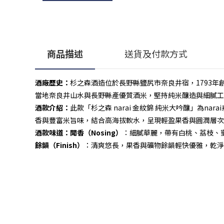
商品描述
送貨及付款方式
酒廠歷史：
杉之森酒造位於長野縣鹽尻市奈良井宿，1793年
當地奈良井山水與長野縣產優質酒米，堅持純米釀造與細膩工
酒款介紹：
此款「杉之森 narai 金紋錦 純米大吟釀」為na
香與豐富米旨味，結合高海拔軟水，呈現輕盈果香與圓潤層次
酒款味道：
聞香（Nosing）
：細膩華麗，帶有白桃、荔枝、
餘韻（Finish）
：清爽悠長，果香與礦物餘韻輕快優雅，乾淨
顧客服務