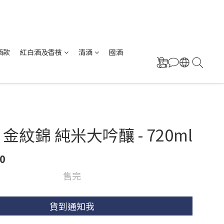
酒款
紅白酒及香檳
清酒
國酒
金紋錦 純米大吟釀 - 720ml
0
售完
貨到通知我