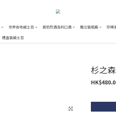
世界各地威士忌
其他烈酒及利口酒
獨立裝瓶廠
珍稀
禮盒裝威士忌
杉之森 
HK$480.0