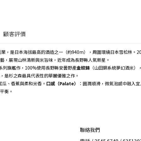
顧客評價
創業，是日本海拔最高的酒造之一（約940m），周圍環繞日本雪松林。20
藝，展現山林清新與米旨味，近年成為長野縣人氣新星。
rai系列旗艦作，100%使用長野縣安曇野產
金紋錦
（山田錦系統夢幻酒米）
，是杉之森最具代表性的華麗優雅之作。
蜜瓜、香蕉與柔和米香。
口感（Palate）
：圓潤順滑，微氣泡感中融入宜
平衡。
聯絡我們