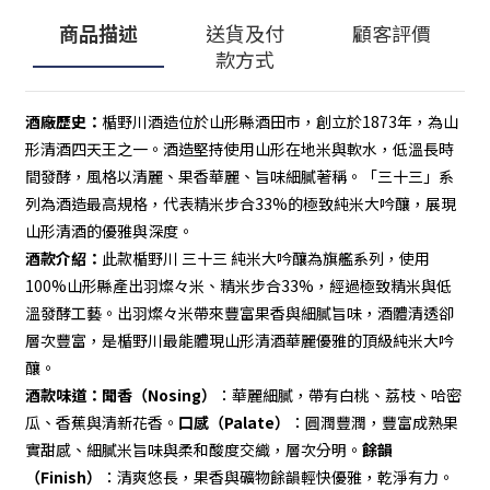
商品描述
送貨及付
顧客評價
款方式
酒廠歷史：
楯野川酒造位於山形縣酒田市，創立於1873年，為山
形清酒四天王之一。酒造堅持使用山形在地米與軟水，低溫長時
間發酵，風格以清麗、果香華麗、旨味細膩著稱。「三十三」系
列為酒造最高規格，代表精米步合33%的極致純米大吟釀，展現
山形清酒的優雅與深度。
酒款介紹：
此款楯野川 三十三 純米大吟釀為旗艦系列，使用
100%山形縣產出羽燦々米、精米步合33%，經過極致精米與低
溫發酵工藝。出羽燦々米帶來豐富果香與細膩旨味，酒體清透卻
層次豐富，是楯野川最能體現山形清酒華麗優雅的頂級純米大吟
釀。
酒款味道：
聞香（Nosing）
：華麗細膩，帶有白桃、荔枝、哈密
瓜、香蕉與清新花香。
口感（Palate）
：圓潤豐潤，豐富成熟果
實甜感、細膩米旨味與柔和酸度交織，層次分明。
餘韻
（Finish）
：清爽悠長，果香與礦物餘韻輕快優雅，乾淨有力。