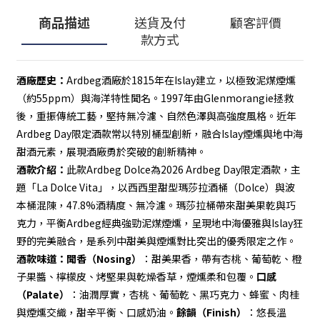
商品描述
送貨及付
顧客評價
款方式
酒廠歷史：
Ardbeg酒廠於1815年在Islay建立，以極致泥煤煙燻
（約55ppm）與海洋特性聞名。1997年由Glenmorangie拯救
後，重振傳統工藝，堅持無冷濾、自然色澤與高強度風格。近年
Ardbeg Day限定酒款常以特別桶型創新，融合Islay煙燻與地中海
甜酒元素，展現酒廠勇於突破的創新精神。
酒款介紹：
此款Ardbeg Dolce為2026 Ardbeg Day限定酒款，主
題「La Dolce Vita」，以西西里甜型瑪莎拉酒桶（Dolce）與波
本桶混陳，47.8%酒精度、無冷濾。瑪莎拉桶帶來甜美果乾與巧
克力，平衡Ardbeg經典強勁泥煤煙燻，呈現地中海優雅與Islay狂
野的完美融合，是系列中甜美與煙燻對比突出的優秀限定之作。
酒款味道：
聞香（Nosing）
：甜美果香，帶有杏桃、葡萄乾、橙
子果醬、檸檬皮、烤堅果與乾燥香草，煙燻柔和包覆。
口感
（Palate）
：油潤厚實，杏桃、葡萄乾、黑巧克力、蜂蜜、肉桂
與煙燻交織，甜辛平衡、口感奶油。
餘韻（Finish）
：悠長溫