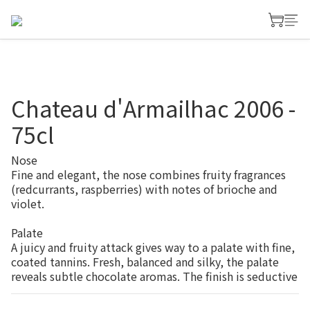
Chateau d'Armailhac 2006 -
75cl
Nose
Fine and elegant, the nose combines fruity fragrances 
(redcurrants, raspberries) with notes of brioche and 
violet.
Palate
A juicy and fruity attack gives way to a palate with fine, 
coated tannins. Fresh, balanced and silky, the palate 
reveals subtle chocolate aromas. The finish is seductive