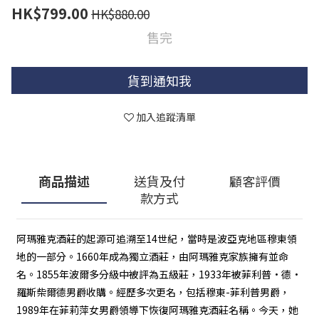
HK$799.00
HK$880.00
售完
貨到通知我
加入追蹤清單
商品描述
送貨及付
顧客評價
款方式
阿瑪雅克酒莊的起源可追溯至14世紀，當時是波亞克地區穆東領
地的一部分。1660年成為獨立酒莊，由阿瑪雅克家族擁有並命
名。1855年波爾多分級中被評為五級莊，1933年被菲利普·德·
羅斯柴爾德男爵收購。經歷多次更名，包括穆東-菲利普男爵，
1989年在菲莉萍女男爵領導下恢復阿瑪雅克酒莊名稱。今天，她