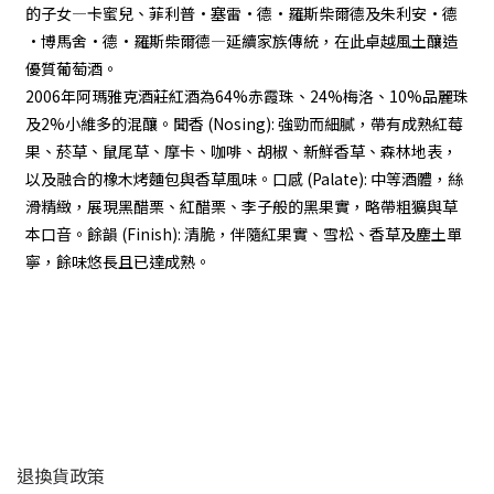
的子女—卡蜜兒、菲利普·塞雷·德·羅斯柴爾德及朱利安·德
·博馬舍·德·羅斯柴爾德—延續家族傳統，在此卓越風土釀造
優質葡萄酒。
2006年阿瑪雅克酒莊紅酒為64%赤霞珠、24%梅洛、10%品麗珠
及2%小維多的混釀。聞香 (Nosing): 強勁而細膩，帶有成熟紅莓
果、菸草、鼠尾草、摩卡、咖啡、胡椒、新鮮香草、森林地表，
以及融合的橡木烤麵包與香草風味。口感 (Palate): 中等酒體，絲
滑精緻，展現黑醋栗、紅醋栗、李子般的黑果實，略帶粗獷與草
本口音。餘韻 (Finish): 清脆，伴隨紅果實、雪松、香草及塵土單
寧，餘味悠長且已達成熟。
顧客服務
退換貨政策