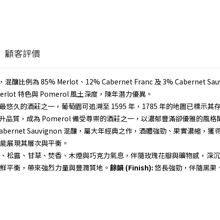
顧客評價
例為 85% Merlot、12% Cabernet Franc 及 3% Cabernet Sa
ot 特色與 Pomerol 風土深度，陳年潛力優異。
當地歷史最悠久的酒莊之一，葡萄園可追溯至 1595 年，1785 年的地圖已標示其存
續提升品質，成為 Pomerol 備受尊崇的酒莊之一，以濃郁豐滿卻優雅的風格
c 及 3% Cabernet Sauvignon 混釀，屬大年經典之作，酒體強勁、果實濃縮，
能展現其層次與平衡。
、松露、甘草、焚香、木煙與巧克力氣息，伴隨玫瑰花瓣與礦物感，深沉
鮮平衡，帶來強烈力量與豐潤質地。
餘韻 (Finish):
悠長強勁，伴隨黑果