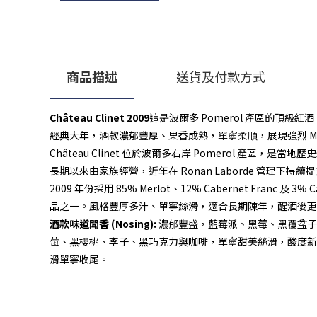
商品描述
送貨及付款方式
Château Clinet 2009
這是波爾多 Pomerol 產區的頂級紅酒，混釀比
經典大年，酒款濃郁豐厚、果香成熟，單寧柔順，展現強烈 Merl
Château Clinet 位於波爾多右岸 Pomerol 產區，是
長期以來由家族經營，近年在 Ronan Laborde 管理下持
2009 年份採用 85% Merlot、12% Cabernet Fran
品之一。風格豐厚多汁、單寧絲滑，適合長期陳年，醒酒後更
酒款味道
聞香 (Nosing):
濃郁豐盛，藍莓派、黑莓、黑覆盆子
莓、黑櫻桃、李子、黑巧克力與咖啡，單寧甜美絲滑，酸度新
滑單寧收尾。