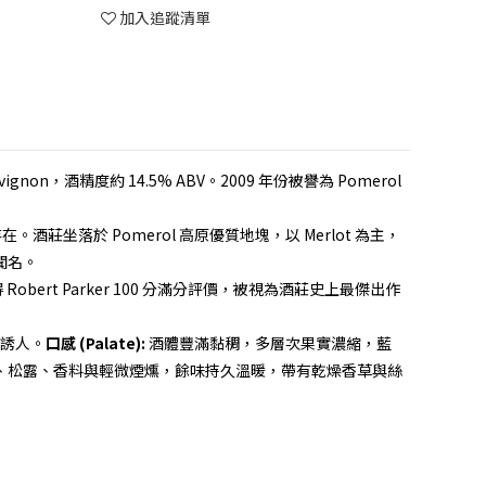
加入追蹤清單
uvignon，酒精度約 14.5% ABV。2009 年份被譽為 Pomerol
在。酒莊坐落於 Pomerol 高原優質地塊，以 Merlot 為主，
聞名。
獲得 Robert Parker 100 分滿分評價，被視為酒莊史上最傑出作
誘人。
口感 (Palate):
酒體豐滿黏稠，多層次果實濃縮，藍
、松露、香料與輕微煙燻，餘味持久溫暖，帶有乾燥香草與絲