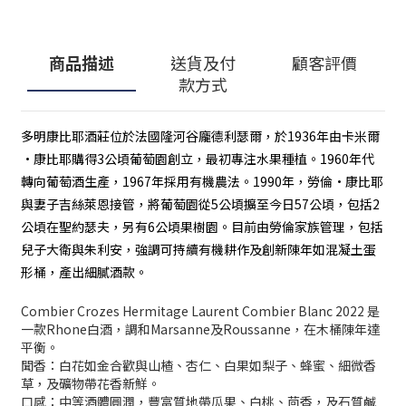
商品描述
送貨及付
顧客評價
款方式
多明康比耶酒莊位於法國隆河谷龐德利瑟爾，於1936年由卡米爾
·康比耶購得3公頃葡萄園創立，最初專注水果種植。1960年代
轉向葡萄酒生產，1967年採用有機農法。1990年，勞倫·康比耶
與妻子吉絲萊恩接管，將葡萄園從5公頃擴至今日57公頃，包括2
公頃在聖約瑟夫，另有6公頃果樹園。目前由勞倫家族管理，包括
兒子大衛與朱利安，強調可持續有機耕作及創新陳年如混凝土蛋
形桶，產出細膩酒款。
Combier Crozes Hermitage Laurent Combier Blanc 2022 是
一款Rhone白酒，調和Marsanne及Roussanne，在木桶陳年達
平衡。
聞香：白花如金合歡與山楂、杏仁、白果如梨子、蜂蜜、細微香
草，及礦物帶花香新鮮。
口感：中等酒體圓潤，豐富質地帶瓜果、白桃、茴香，及石質鹹