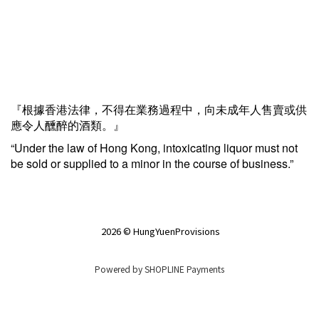
『根據香港法律，不得在業務過程中，向未成年人售賣或供
應令人醺醉的酒類。』
“Under the law of Hong Kong, intoxicating liquor must not
be sold or supplied to a minor in the course of business.”
2026 © HungYuenProvisions
Powered by
SHOPLINE Payments