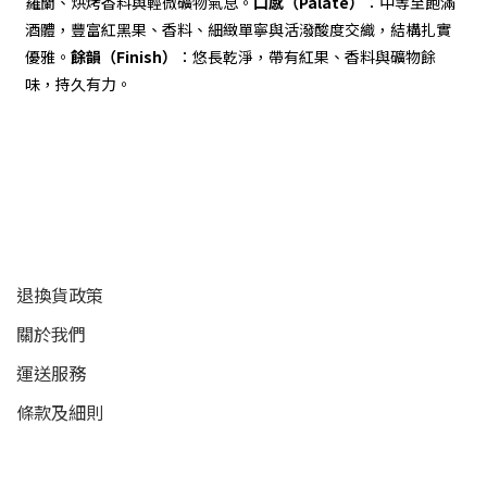
羅蘭、烘烤香料與輕微礦物氣息。
口感（Palate）
：中等至飽滿
酒體，豐富紅黑果、香料、細緻單寧與活潑酸度交織，結構扎實
優雅。
餘韻（Finish）
：悠長乾淨，帶有紅果、香料與礦物餘
味，持久有力。
顧客服務
退換貨政策
關於我們
運送服務
條款及細則