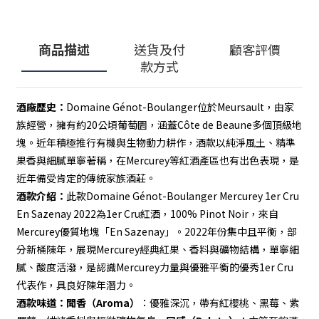
商品描述
送貨及付
顧客評價
款方式
酒廠歷史：
Domaine Génot-Boulanger位於Meursault，由家
族經營，擁有約20公頃葡萄園，涵蓋Côte de Beaune多個頂級地
塊。近年積極推行有機與生物動力耕作，酒款以純淨風土、精準
果香與細膩單寧著稱，在Mercurey等紅酒產區也有出色表現，是
近年備受肯定的傳統家族酒莊。
酒款介紹：
此款Domaine Génot-Boulanger Mercurey 1er Cru 
En Sazenay 2022為1er Cru紅酒，100% Pinot Noir，來自
Mercurey優質地塊「En Sazenay」。2022年份集中且平衡，部
分新桶陳年，展現Mercurey經典紅果、香料與礦物結構，單寧細
膩、酸度活潑，是認識Mercurey力量與優雅平衡的優秀1er Cru
代表作，具良好陳年潛力。
酒款味道：
聞香（Aroma）
：優雅深沉，帶有紅櫻桃、黑莓、紫