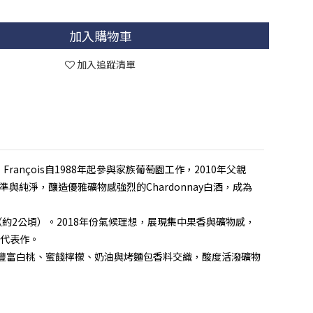
加入購物車
加入追蹤清單
0年。François自1988年起參與家族葡萄園工作，2010年父親
重精準與純淨，釀造優雅礦物感強烈的Chardonnay白酒，成為
灰岩土壤的優質地塊（約2公頃）。2018年份氣候理想，展現集中果香與礦物感，
u代表作。
豐富白桃、蜜餞檸檬、奶油與烤麵包香料交織，酸度活潑礦物