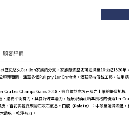
顧客評價
Montrachet歷史悠久Carillon家族的分支，家族釀酒歷史可追溯至16世紀152
5公頃葡萄園，涵蓋多個Puligny 1er Cru地塊。酒莊堅持傳統工藝，注
ntrachet 1er Cru Les Champs Gains 2018，來自位於高坡石
地，結構平衡有力，具良好陳年潛力，是展現酒莊精準風格的優秀1er Cr
橘皮、杏花與輕微礦物石灰石氣息。
口感（Palate）
：中等至飽滿酒體，
木餘味，乾淨有力。