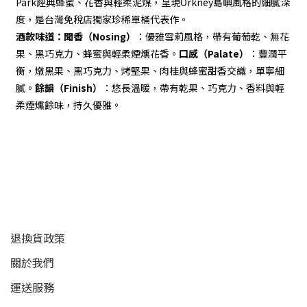
Park經典蜂蜜、花香與輕柔泥煤，呈現Orkney島嶼風格的細膩深
度，是台灣免稅店獨家珍稀單桶代表作。
酒款味道：
聞香（Nosing）
：優雅雪莉風格，帶有葡萄乾、無花
果、黑巧克力、蜂蜜與輕柔煙燻花香。
口感（Palate）
：豐潤平
衡，燉黑果、黑巧克力、烤堅果、肉桂與蜂蜜甜香交織，單寧細
膩。
餘韻（Finish）
：悠長溫暖，帶有乾果、巧克力、香料與輕
柔煙燻餘味，持久優雅。
顧客服務
退換貨政策
關於我們
運送服務