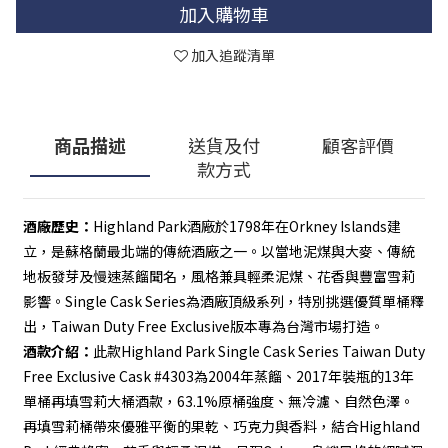
加入購物車
加入追蹤清單
商品描述
送貨及付
顧客評價
款方式
酒廠歷史：
Highland Park酒廠於1798年在Orkney Islands建
立，是蘇格蘭最北端的傳統酒廠之一。以當地泥煤與大麥、傳統
地板發芽及慢速蒸餾聞名，風格兼具輕柔泥煤、花香與豐富雪莉
影響。Single Cask Series為酒廠頂級系列，特別挑選優質單桶釋
出，Taiwan Duty Free Exclusive版本專為台灣市場打造。
酒款介紹：
此款Highland Park Single Cask Series Taiwan Duty 
Free Exclusive Cask #4303為2004年蒸餾、2017年裝瓶的13年
單桶再填雪莉大桶酒款，63.1%原桶強度、無冷濾、自然色澤。
再填雪莉桶帶來優雅平衡的果乾、巧克力與香料，結合Highland 