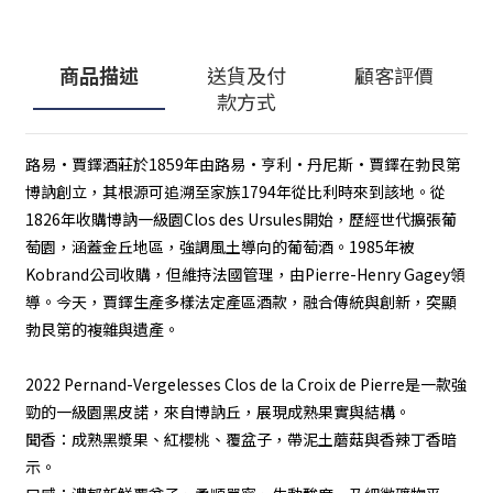
商品描述
送貨及付
顧客評價
款方式
路易·賈鐸酒莊於1859年由路易·亨利·丹尼斯·賈鐸在勃艮第
博訥創立，其根源可追溯至家族1794年從比利時來到該地。從
1826年收購博訥一級園Clos des Ursules開始，歷經世代擴張葡
萄園，涵蓋金丘地區，強調風土導向的葡萄酒。1985年被
Kobrand公司收購，但維持法國管理，由Pierre-Henry Gagey領
導。今天，賈鐸生產多樣法定產區酒款，融合傳統與創新，突顯
勃艮第的複雜與遺產。
2022 Pernand-Vergelesses Clos de la Croix de Pierre是一款強
勁的一級園黑皮諾，來自博訥丘，展現成熟果實與結構。
聞香：成熟黑漿果、紅櫻桃、覆盆子，帶泥土蘑菇與香辣丁香暗
示。