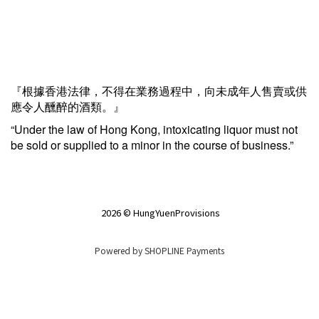
『根據香港法律，不得在業務過程中，向未成年人售賣或供
應令人醺醉的酒類。』
“Under the law of Hong Kong, intoxicating liquor must not
be sold or supplied to a minor in the course of business.”
2026 © HungYuenProvisions
Powered by
SHOPLINE Payments