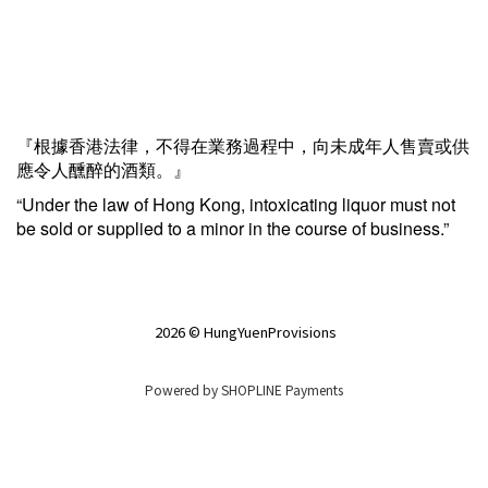
『根據香港法律，不得在業務過程中，向未成年人售賣或供
應令人醺醉的酒類。』
“Under the law of Hong Kong, intoxicating liquor must not
be sold or supplied to a minor in the course of business.”
2026 © HungYuenProvisions
Powered by
SHOPLINE Payments