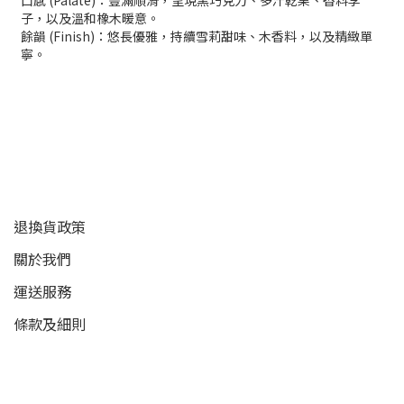
口感 (Palate)：豐滿順滑，呈現黑巧克力、多汁乾果、香料李
子，以及溫和橡木暖意。
餘韻 (Finish)：悠長優雅，持續雪莉甜味、木香料，以及精緻單
寧。
顧客服務
退換貨政策
關於我們
運送服務
條款及細則