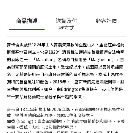
商品描述
送貨及付
顧客評價
款方式
麥卡倫酒廠於1824年由大麥農夫兼教師亞歷山大·里德在蘇格蘭
斯佩塞地區創立。它是1823年消費稅法通過後首批獲得合法執照
的酒廠之一。「Macallan」名稱源自蓋爾語「Maghellan」，意
為與聖菲蘭相關的肥沃土地。數世紀以來，該酒廠以品質承諾聞
名，尤其是使用來自西班牙赫雷斯的雪莉橡木桶，為威士忌賦予
獨特的豐富風味和顏色。2018年，一座嶄新的先進酒廠開幕，融
合傳統與現代創新。如今，由Edrington集團擁有，麥卡倫仍是
單一麥芽蘇格蘭威士忌奢華與卓越的象徵。
麥卡倫 18 年雪莉橡木桶 2026 年版，在雪莉調味歐洲橡木桶中熟
成，提供強勁的雪莉風味，類似以往年度版本。
聞香 (Nosing)：豐富雪莉甜味，伴隨乾果如葡萄乾和棗子、溫暖
生薑、香草、肉桂，以及細微烤堅果。