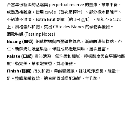
合當年份新酒的活潑與 perpetual reserve 的豐沛，帶來平衡、
成熟及複雜度。使用 cuvée（首次壓榨汁）、部分橡木桶陳年、
不過濾不澄清，Extra Brut 劑量（約 1-4 g/L），陳年 4-6 年以
上，風格強烈和諧，突出 Côte des Blancs 的礦物與優雅。
酒款味道
(Tasting Notes)
Nosing (聞香)
: 細膩柑橘與白堊礦物氣息，漸轉向濃郁糕點、杏
仁、新鮮奶油及堅果香，伴隨成熟近燉果味，層次豐富。
Palate (口感)
: 豐沛活潑，氣泡柔和細膩，檸檬酸度與白堊礦物酸
度平衡完美，帶柔嫩果香，質地優雅。
Finish (餘韻)
: 持久和諧，帶鹹礦觸感，餘味乾淨悠長，能量十
足。整體精緻複雜，適合開胃或搭配海鮮、羊乳酪。
顧客服務