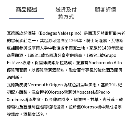
商品描述
送貨及付
顧客評價
款方式
瓦德斯皮諾酒莊（Bodegas Valdespino）是西班牙赫雷斯最古老
的雪莉酒莊之一，其起源可追溯至1264年，騎士阿隆索·瓦德斯
皮諾因參與從摩爾人手中收復城市而獲土地。家族於1430年開始
商業釀酒，1883年成為西班牙皇室供應商。1999年被Grupo
Estévez收購，保留傳統索萊拉熟成，並擁有Macharnudo Alto
優質葡萄園。以優質雪莉酒聞名，融合百年專長於強化酒及開胃
酒創新。
瓦德斯皮諾 Vermouth Origen 為紅色甜型味美思，基於20世紀
初配方釀製，混合極老Oloroso雪莉與Moscatel或Pedro
Ximénez增添甜度。以金雞納樹皮、龍膽根、甘草、肉荳蔻、乾
葡萄柚及塞維利亞橙等植物浸漬，並於舊Oloroso桶中熟成增添
複雜度。酒精度15%。