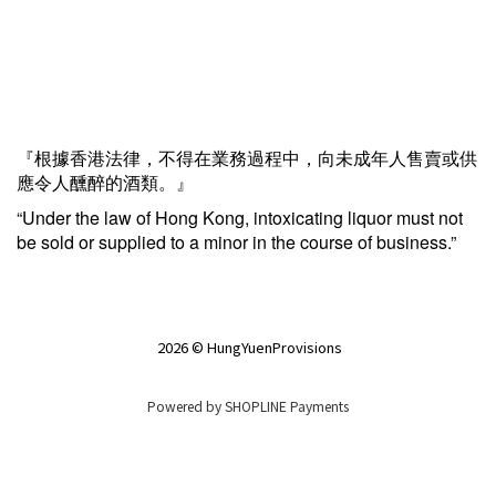
『根據香港法律，不得在業務過程中，向未成年人售賣或供
應令人醺醉的酒類。』
“Under the law of Hong Kong, intoxicating liquor must not
be sold or supplied to a minor in the course of business.”
2026 © HungYuenProvisions
Powered by
SHOPLINE Payments