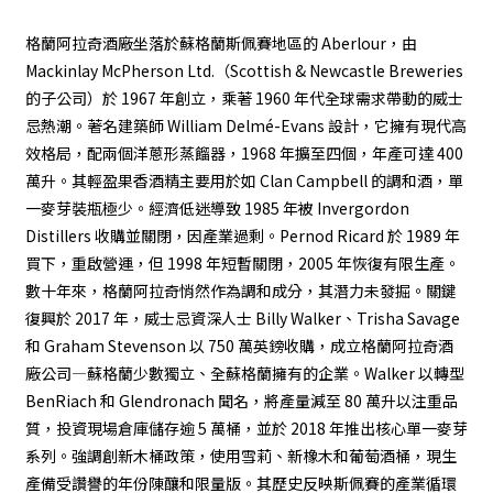
格蘭阿拉奇酒廠坐落於蘇格蘭斯佩賽地區的 Aberlour，由
Mackinlay McPherson Ltd.（Scottish & Newcastle Breweries
的子公司）於 1967 年創立，乘著 1960 年代全球需求帶動的威士
忌熱潮。著名建築師 William Delmé-Evans 設計，它擁有現代高
效格局，配兩個洋蔥形蒸餾器，1968 年擴至四個，年產可達 400
萬升。其輕盈果香酒精主要用於如 Clan Campbell 的調和酒，單
一麥芽裝瓶極少。經濟低迷導致 1985 年被 Invergordon
Distillers 收購並關閉，因產業過剩。Pernod Ricard 於 1989 年
買下，重啟營運，但 1998 年短暫關閉，2005 年恢復有限生產。
數十年來，格蘭阿拉奇悄然作為調和成分，其潛力未發掘。關鍵
復興於 2017 年，威士忌資深人士 Billy Walker、Trisha Savage
和 Graham Stevenson 以 750 萬英鎊收購，成立格蘭阿拉奇酒
廠公司—蘇格蘭少數獨立、全蘇格蘭擁有的企業。Walker 以轉型
BenRiach 和 Glendronach 聞名，將產量減至 80 萬升以注重品
質，投資現場倉庫儲存逾 5 萬桶，並於 2018 年推出核心單一麥芽
系列。強調創新木桶政策，使用雪莉、新橡木和葡萄酒桶，現生
產備受讚譽的年份陳釀和限量版。其歷史反映斯佩賽的產業循環