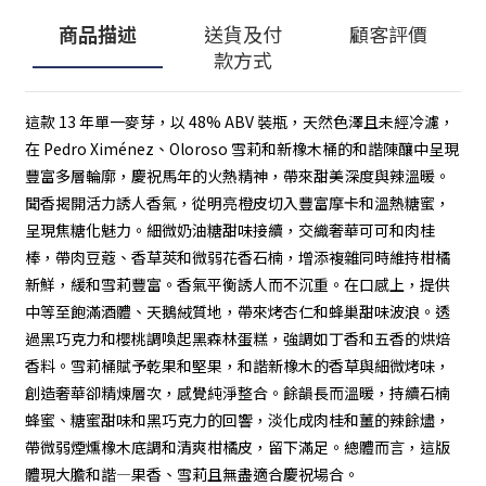
商品描述
送貨及付
顧客評價
款方式
這款 13 年單一麥芽，以 48% ABV 裝瓶，天然色澤且未經冷濾，
在 Pedro Ximénez、Oloroso 雪莉和新橡木桶的和諧陳釀中呈現
豐富多層輪廓，慶祝馬年的火熱精神，帶來甜美深度與辣溫暖。
聞香揭開活力誘人香氣，從明亮橙皮切入豐富摩卡和溫熱糖蜜，
呈現焦糖化魅力。細微奶油糖甜味接續，交織奢華可可和肉桂
棒，帶肉豆蔻、香草莢和微弱花香石楠，增添複雜同時維持柑橘
新鮮，緩和雪莉豐富。香氣平衡誘人而不沉重。在口感上，提供
中等至飽滿酒體、天鵝絨質地，帶來烤杏仁和蜂巢甜味波浪。透
過黑巧克力和櫻桃調喚起黑森林蛋糕，強調如丁香和五香的烘焙
香料。雪莉桶賦予乾果和堅果，和諧新橡木的香草與細微烤味，
創造奢華卻精煉層次，感覺純淨整合。餘韻長而溫暖，持續石楠
蜂蜜、糖蜜甜味和黑巧克力的回響，淡化成肉桂和薑的辣餘燼，
帶微弱煙燻橡木底調和清爽柑橘皮，留下滿足。總體而言，這版
體現大膽和諧—果香、雪莉且無盡適合慶祝場合。